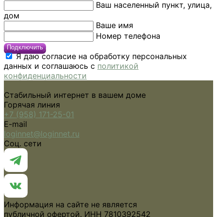
Ваш населенный пункт, улица,
дом
Ваше имя
Номер телефона
Подключить
Я даю согласие на обработку персональных
данных и соглашаюсь с
политикой
конфиденциальности
Стабильный интернет в вашем доме
Горячая линия
+7 (958) 171-25-01
E-mail
loginnet@loginnet.ru
Соц. сети
Информация на сайте не является
публичной офертой. ИНН 7810392542